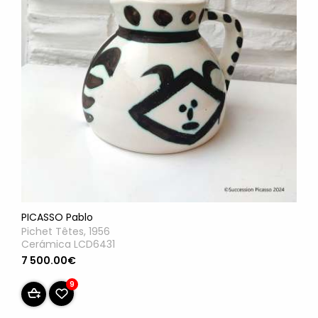
PICASSO Pablo
Pichet Têtes, 1956
Cerámica LCD6431
7 500.00€
9