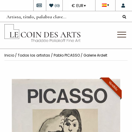
DEVISE
(
0
)
€ EUR
▼
▼
Inicio
/
Todos los artistas
/
Pablo PICASSO
/ Galerie Ardelt
Vendido