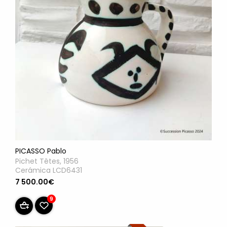
PICASSO Pablo
Pichet Têtes, 1956
Cerámica LCD6431
7 500.00€
9