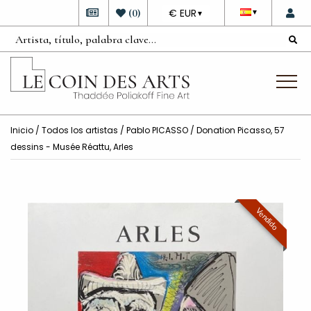
DEVISE
(
0
)
€ EUR
▼
▼
Inicio
/
Todos los artistas
/
Pablo PICASSO
/ Donation Picasso, 57
dessins - Musée Réattu, Arles
Vendido