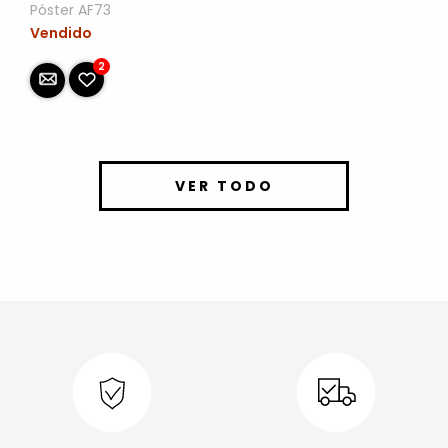
Póster AF73
Vendido
2
VER TODO