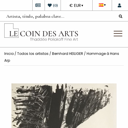
DEVISE
(
0
)
€ EUR
▼
▼
Inicio
/
Todos los artistas
/
Bernhard HEILIGER
/ Hommage à Hans
Arp