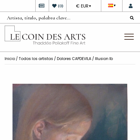
DEVISE
(
0
)
€ EUR
▼
▼
Inicio
/
Todos los artistas
/
Dolores CAPDEVILA
/ Illusion Ib