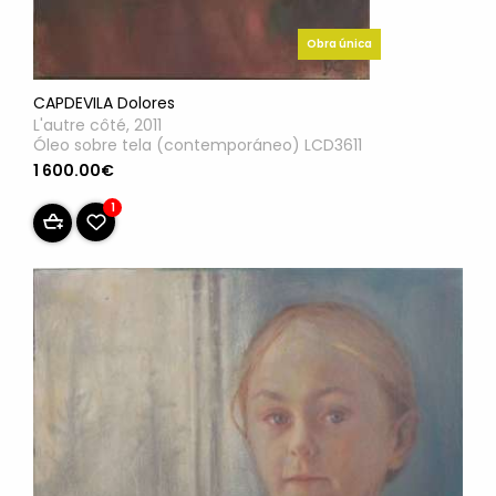
Obra única
CAPDEVILA Dolores
L'autre côté, 2011
Óleo sobre tela (contemporáneo) LCD3611
1 600.00€
1