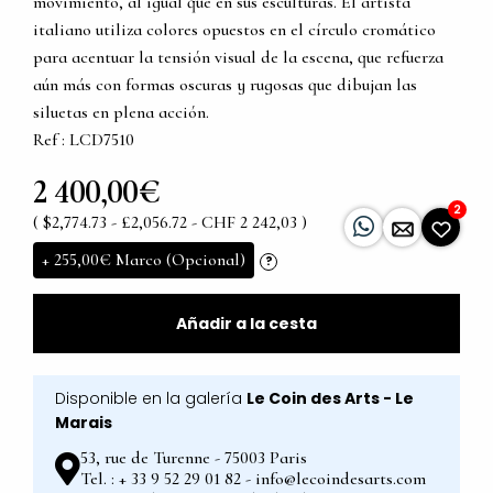
movimiento, al igual que en sus esculturas. El artista
italiano utiliza colores opuestos en el círculo cromático
para acentuar la tensión visual de la escena, que refuerza
aún más con formas oscuras y rugosas que dibujan las
siluetas en plena acción.
Ref : LCD7510
2 400,00€
2
( $2,774.73 - £2,056.72 - CHF 2 242,03 )
+
255,00€
Marco (Opcional)
?
Añadir a la cesta
Disponible en la galería
Le Coin des Arts - Le
Marais
53, rue de Turenne - 75003 Paris
Tel. : + 33 9 52 29 01 82 - info@lecoindesarts.com