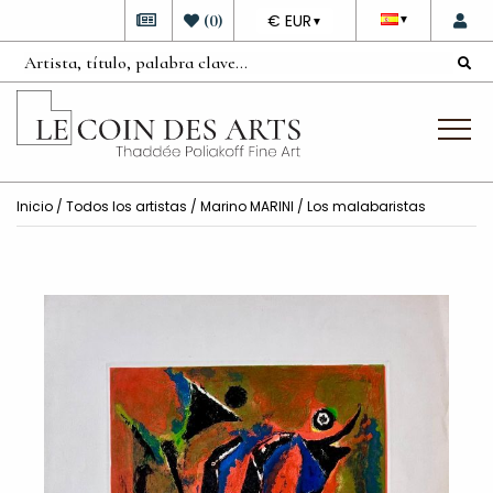
DEVISE
(
0
)
€ EUR
▼
▼
Inicio
/
Todos los artistas
/
Marino MARINI
/ Los malabaristas