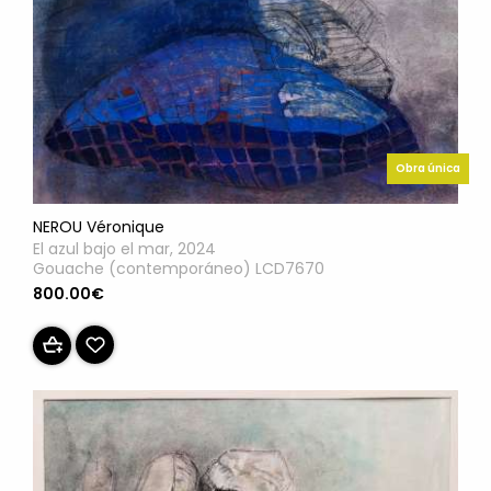
Obra única
NEROU Véronique
El azul bajo el mar, 2024
Gouache (contemporáneo) LCD7670
800.00€