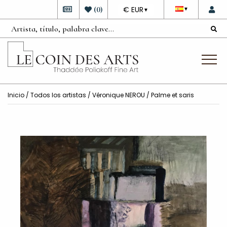
DEVISE
(
0
)
€ EUR
▼
▼
Inicio
/
Todos los artistas
/
Véronique NEROU
/ Palme et saris