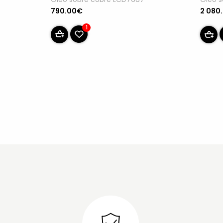
790.00€
2 080
1