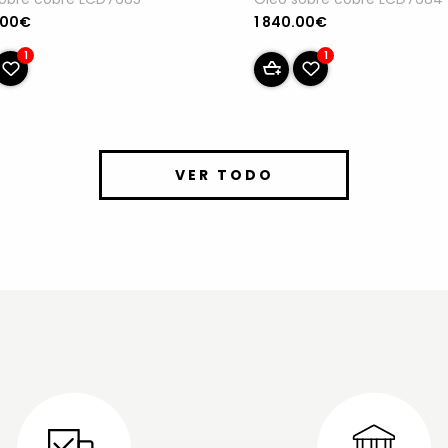
1 840.00€
.00€
1
1
VER TODO