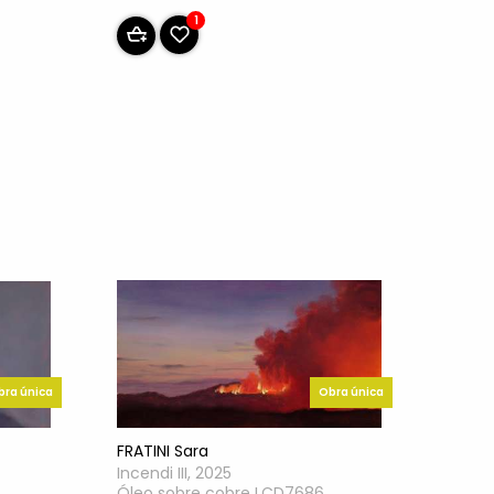
1
Obra única
bra única
FRATINI Sara
Incendi III, 2025
Óleo sobre cobre LCD7686