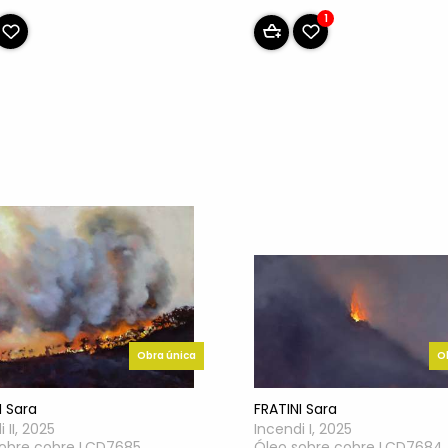
1
O
Obra única
FRATINI Sara
I Sara
Incendi I, 2025
 II, 2025
Óleo sobre cobre LCD7684
sobre cobre LCD7685