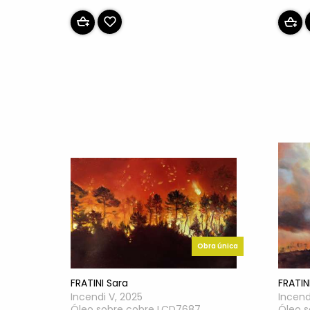
Obra única
FRATINI Sara
FRATIN
Incendi V, 2025
Incendi
Óleo sobre cobre LCD7687
Óleo 