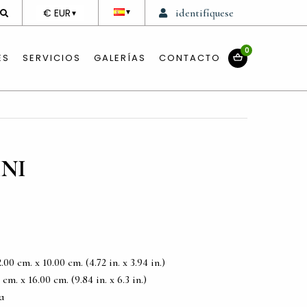
DEVISE
€ EUR
identifíquese
▼
▼
0
ES
SERVICIOS
GALERÍAS
CONTACTO
NI
0 cm. x 10.00 cm. (4.72 in. x 3.94 in.)
m. x 16.00 cm. (9.84 in. x 6.3 in.)
a