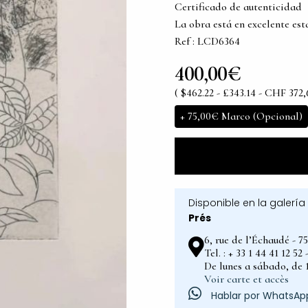
Certificado de autenticidad
La obra está en excelente es
Ref : LCD6364
400,00€
( $462.22 - £343.14 - CHF 372,
+
75,00€
Marco (Opcional)
Disponible en la galería
Prés
6, rue de l’Échaudé - 7
Tel. : + 33 1 44 41 12 5
De lunes a sábado, de 1
Voir carte et accès
Hablar por WhatsAp