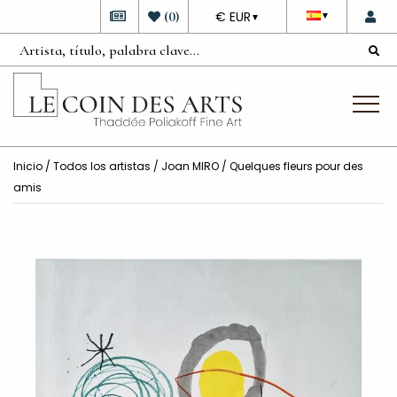
DEVISE
(
0
)
€ EUR
▼
▼
Inicio
/
Todos los artistas
/
Joan MIRO
/ Quelques fleurs pour des
amis