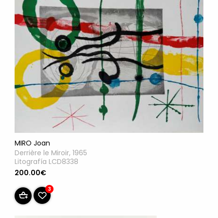
MIRO Joan
Derrière le Miroir, 1965
Litografía LCD8338
200.00€
3