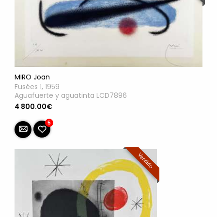
MIRO Joan
Fusées 1, 1959
Aguafuerte y aguatinta LCD7896
4 800.00€
5
Vendido