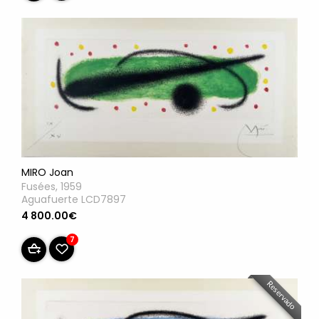
MIRO Joan
Fusées, 1959
Aguafuerte LCD7897
4 800.00€
7
Reservado