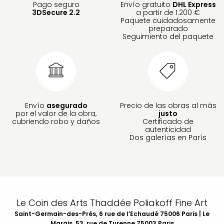
Pago seguro
Envío gratuito
DHL Express
3DSecure 2.2
a partir de 1.200 €
Paquete cuidadosamente
preparado
Seguimiento del paquete
Envío
asegurado
Precio de las obras al más
por el valor de la obra,
justo
cubriendo robo y daños
Certificado de
autenticidad
Dos galerías en París
Le Coin des Arts Thaddée Poliakoff Fine Art
Saint-Germain-des-Prés, 6 rue de l’Echaudé 75006 Paris | Le
Marais, 53, rue de Turenne 75003 Paris