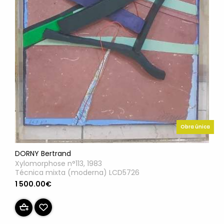
Obra única
DORNY Bertrand
Xylomorphose n°113, 1983
Técnica mixta (moderna) LCD5726
1 500.00€