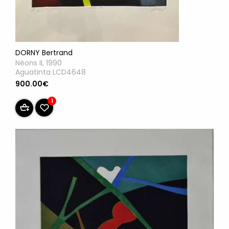
DORNY Bertrand
Néons II, 1990
Aguatinta LCD4648
900.00€
1