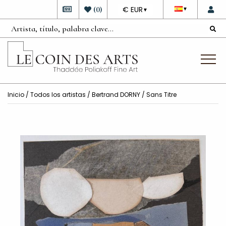
DEVISE
(
0
)
€ EUR
▼
▼
Inicio
/
Todos los artistas
/
Bertrand DORNY
/ Sans Titre