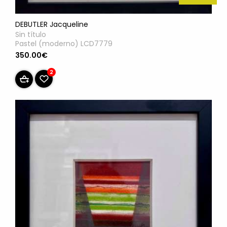
DEBUTLER Jacqueline
Sin título
Pastel (moderno) LCD7779
350.00€
2