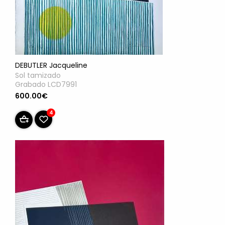
DEBUTLER Jacqueline
Sol tamizado
Grabado LCD7991
600.00€
4