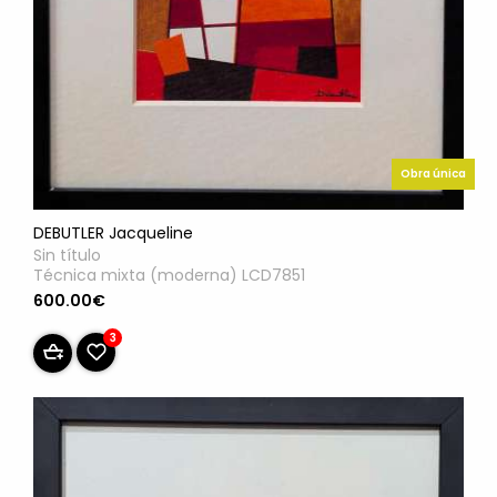
Obra única
DEBUTLER Jacqueline
Sin título
Técnica mixta (moderna) LCD7851
600.00€
3