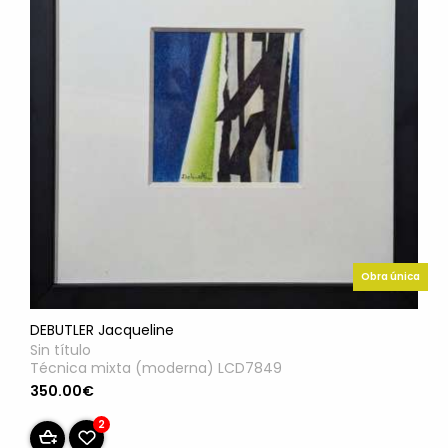
Obra única
DEBUTLER Jacqueline
Sin título
Técnica mixta (moderna) LCD7849
350.00€
2