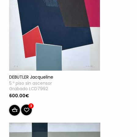
DEBUTLER Jacqueline
5.º piso sin ascensor
Grabado LCD7992
600.00€
3