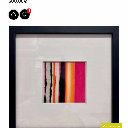
600.00€
4
Obra única