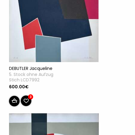
DEBUTLER Jacqueline
5. Stock ohne Aufzug
Stich LCD7992
600.00€
3