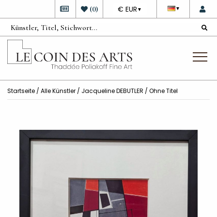
DEVISE
(
0
)
€ EUR
▼
▼
Startseite
/
Alle Künstler
/
Jacqueline DEBUTLER
/ Ohne Titel