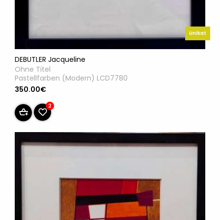
Unikat
DEBUTLER Jacqueline
Ohne Titel
Pastellfarben (Modern) LCD7780
350.00€
2