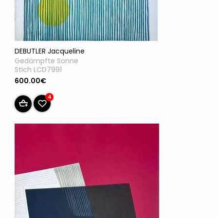
DEBUTLER Jacqueline
Gedämpfte Sonne
Stich LCD7991
600.00€
4