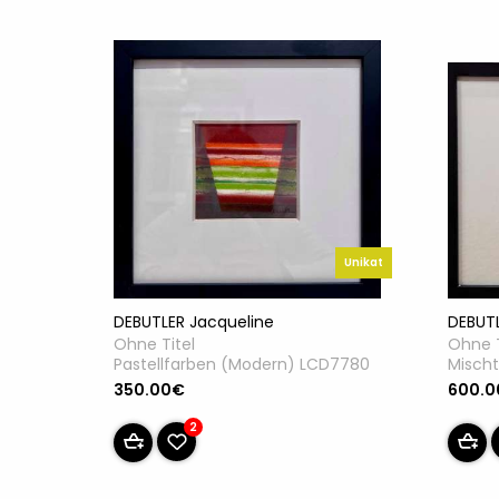
Unikat
DEBUTL
DEBUTLER Jacqueline
Ohne T
Ohne Titel
Misch
Pastellfarben (Modern) LCD7780
600.
350.00€
2