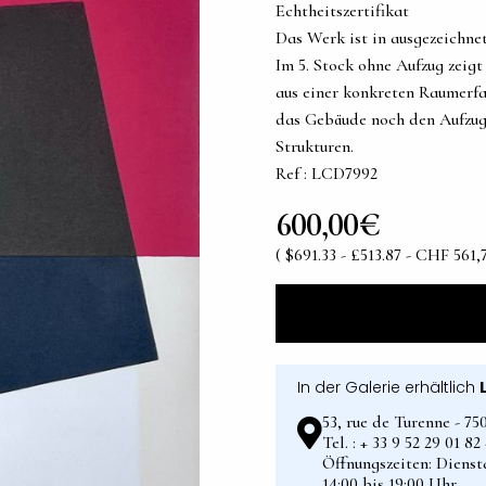
Echtheitszertifikat
Das Werk ist in ausgezeichn
Im 5. Stock ohne Aufzug zeig
aus einer konkreten Raumerfa
das Gebäude noch den Aufzug 
Strukturen.
Ref : LCD7992
600,00€
( $691.33 - £513.87 - CHF 561,7
In der Galerie erhältlich
53, rue de Turenne - 75
Tel. : + 33 9 52 29 01 8
Öffnungszeiten: Dienst
14:00 bis 19:00 Uhr