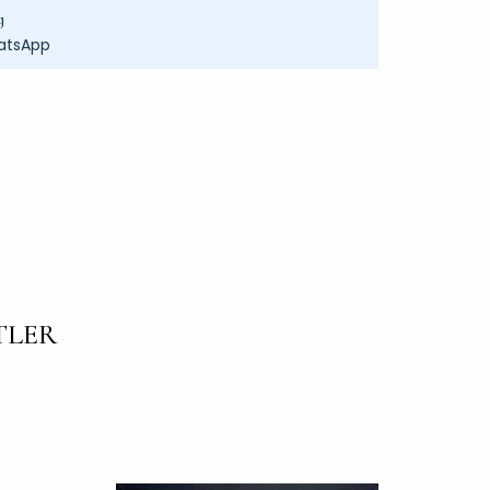
g
atsApp
TLER