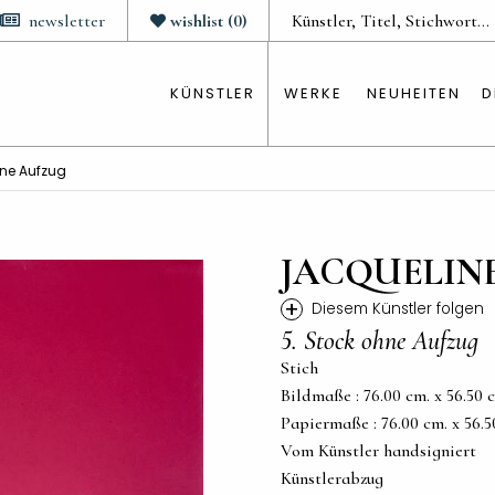
newsletter
wishlist
(
0
)
KÜNSTLER
WERKE
NEUHEITEN
D
hne Aufzug
JACQUELIN
+
Diesem Künstler folgen
5. Stock ohne Aufzug
Stich
Bildmaße : 76.00 cm. x 56.50 cm
Papiermaße : 76.00 cm. x 56.50 
Vom Künstler handsigniert
Künstlerabzug