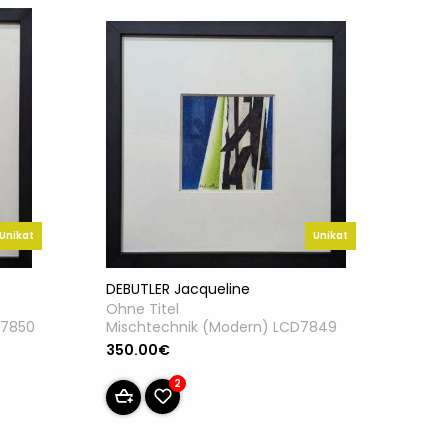
Unikat
Unikat
DEBUTLER Jacqueline
Ohne Titel
Mischtechnik (Modern) LCD7849
D7850
350.00€
2