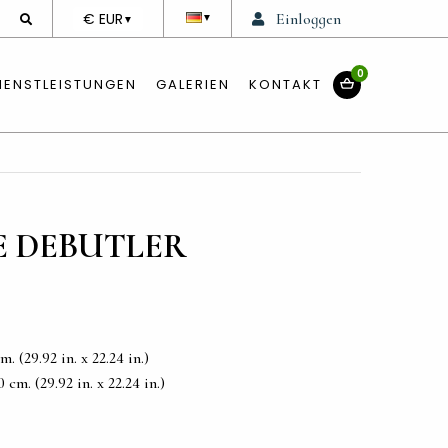
DEVISE
€ EUR
Einloggen
▼
▼
0
IENSTLEISTUNGEN
GALERIEN
KONTAKT
E DEBUTLER
. (29.92 in. x 22.24 in.)
cm. (29.92 in. x 22.24 in.)