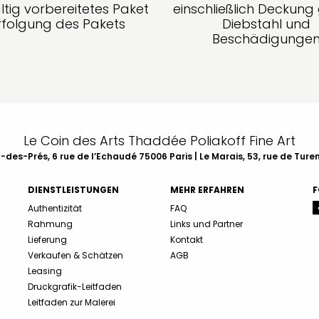
ltig vorbereitetes Paket
einschließlich Deckun
rfolgung des Pakets
Diebstahl und
Beschädigunge
Le Coin des Arts Thaddée Poliakoff Fine Art
des-Prés, 6 rue de l’Echaudé 75006 Paris | Le Marais, 53, rue de Ture
DIENSTLEISTUNGEN
MEHR ERFAHREN
F
Authentizität
FAQ
Rahmung
Links und Partner
Lieferung
Kontakt
Verkaufen & Schätzen
AGB
Leasing
Druckgrafik-Leitfaden
Leitfaden zur Malerei