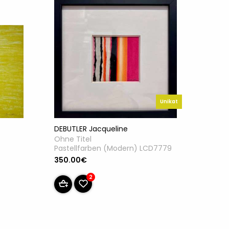
Unikat
DEBUTLER Jacqueline
Ohne Titel
Pastellfarben (Modern) LCD7779
350.00€
2