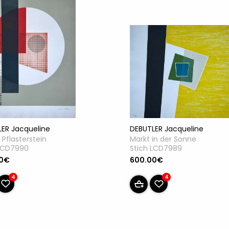
ER Jacqueline
DEBUTLER Jacqueline
 Pflasterstein
Markt in der Sonne
 LCD7990
Stich LCD7989
00€
600.00€
4
4