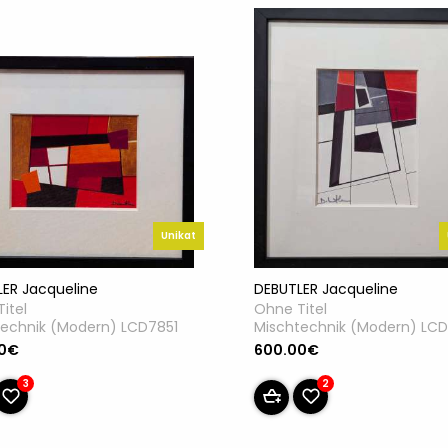
Unikat
ER Jacqueline
DEBUTLER Jacqueline
itel
Ohne Titel
technik (Modern) LCD7851
Mischtechnik (Modern) LC
00€
600.00€
3
2