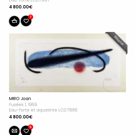
Eau-forte LCD7897
4 800.00€
7
Réservé
MIRO Joan
Fusées 1, 1959
Eau-forte et aquatinte LCD7896
4 800.00€
5