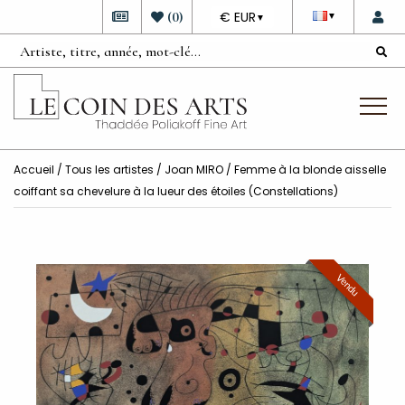
DEVISE
(
0
)
€ EUR
▼
▼
Accueil
/
Tous les artistes
/
Joan MIRO
/ Femme à la blonde aisselle
coiffant sa chevelure à la lueur des étoiles (Constellations)
Vendu