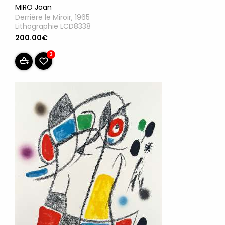
MIRO Joan
Derrière le Miroir, 1965
Lithographie LCD8338
200.00€
3