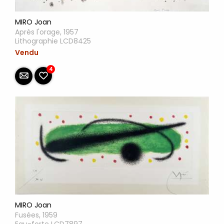
MIRO Joan
Après l'orage, 1957
Lithographie LCD8425
Vendu
4
MIRO Joan
Fusées, 1959