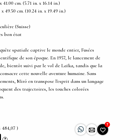
41.00 cm. (5.71 in. x 16.14 in.)
 49.50 cm. (10.24 in. x 19.49 in.)
ulière (Suisse)
ès bon état
uête spatiale captive le monde entier, Fusées
ientifique de son époque. En 1957, le lancement de
le, bientôt suivi par le vol de Laïka, tandis que la
consacre cette nouvelle aventure humaine. Sans
nements, Miró en transpose l'esprit dans un langage
oquent des trajectoires, les touches colorées
ns.
7
4 484,07 )
?