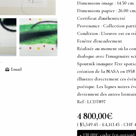
Dimensions image : 14.50 cm. x 
Dimensions papier : 26.00 cm. x
Certificat d'authenticité
Provenance : Collection partic
Condition : L’oeuvre est en tr
Fenêtre d'encadrement
Réalisée au moment où la conq
dialogue avec l'imaginaire sc
Spoutnik inaugure l'ère spatia
Email
création de la NASA en 1958 
illustrer directement ces évé
poétique. Les lignes noires év
deviennent des astres lointai
Ref : LCD7897
4 800,00€
( $5,549.45 - £4,113.45 - CHF 
+
130,00€
cadre (en option)