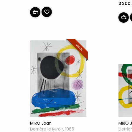
3 200
Vendu
MIRO Joan
MIRO 
Derrière le Miroir, 1965
Derrièr