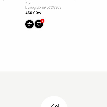
1975
Lithographie LCD8303
450.00€
3