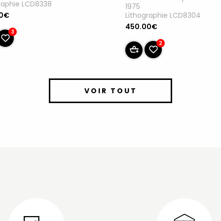
raphie LCD8338
1975
Lithographie LCD8304
00€
450.00€
3
2
VOIR TOUT