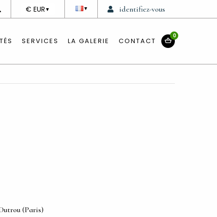
DEVISE
€ EUR
identifiez-vous
▼
▼
0
TÉS
SERVICES
LA GALERIE
CONTACT
utrou (Paris)