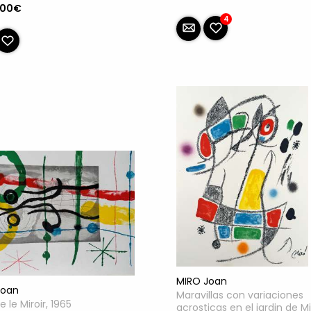
.00€
4
MIRO Joan
Joan
Maravillas con variaciones
e le Miroir, 1965
acrosticas en el jardin de Mi