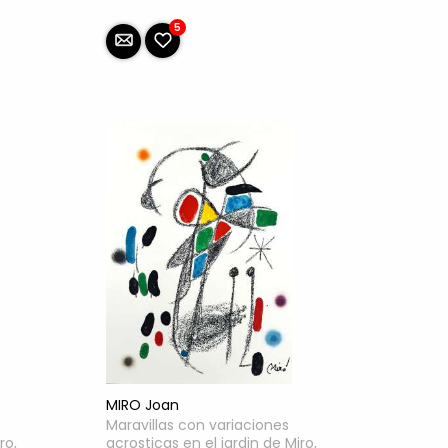
5
MIRO Joan
Maravillas con variaciones
ro,
acrosticas en el jardin de Miro,