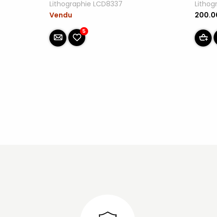
Lithographie LCD8337
Lithog
Vendu
200.
5