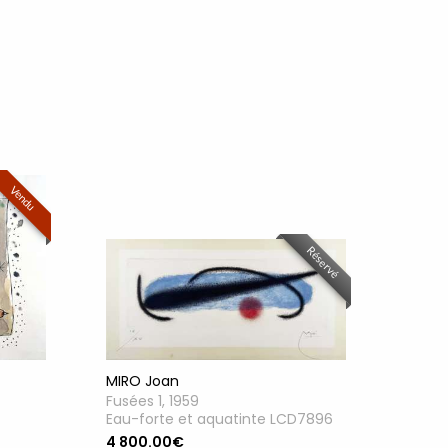
Vendu
Réservé
MIRO Joan
Fusées 1, 1959
Eau-forte et aquatinte LCD7896
4 800.00€