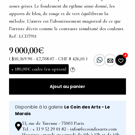
zones grises. Le fondement du rythme ainsi donné, les
apports de bleu, de rouge et de vert équilibrent la
mélodie. L’œuvre est l’aboutissement magistral de ce que
l’artiste décrit comme le contraste simultané des couleurs.
Ref : LCD7911
9 000,00€
4
( $10,369.90 - £7,708.07 - CHF 8 426,01 )
+
180,00€
cadre (en option)
?
Ajout au panier
Disponible à la galerie
Le Coin des Arts - Le
Marais
53, rue de Turenne - 75003 Paris
Tel. : + 33 9 52 29 01 82 - info@lecoindesarts.com
Horaires : mardi au samedi de 11h à 13h et de 14h