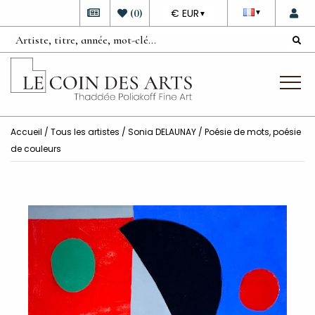
DEVISE
(
0
)
€ EUR
▼
▼
Accueil
/
Tous les artistes
/
Sonia DELAUNAY
/ Poésie de mots, poésie
de couleurs