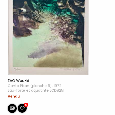
ZAO Wou-ki
Canto Pisan (planche 6), 1972
Eau-forte et aquatinte LCD8251
Vendu
5