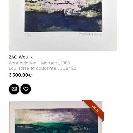
ZAO Wou-ki
Annonciation - Moment, 1995
Eau-forte et aquatinte LCD8420
3 500.00€
Vendu