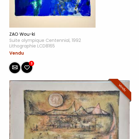
ZAO Wou-ki
Suite olympique Centennial, 1992
Lithographie LCD8165
Vendu
3
Vendu