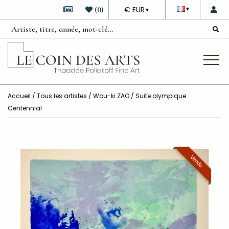
DEVISE
(
0
)
€ EUR
▼
▼
Accueil
/
Tous les artistes
/
Wou-ki ZAO
/ Suite olympique
Centennial
Vendu