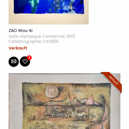
ZAO Wou-ki
Suite olympique Centennial, 1992
Farblithographie LCD8165
Verkauft
3
Verkauft