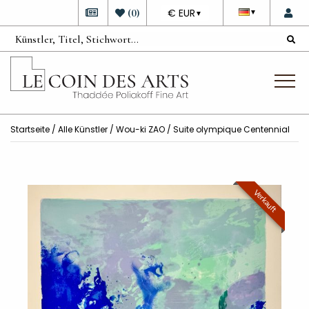
DEVISE
(
0
)
€ EUR
▼
▼
Startseite
/
Alle Künstler
/
Wou-ki ZAO
/ Suite olympique Centennial
Verkauft