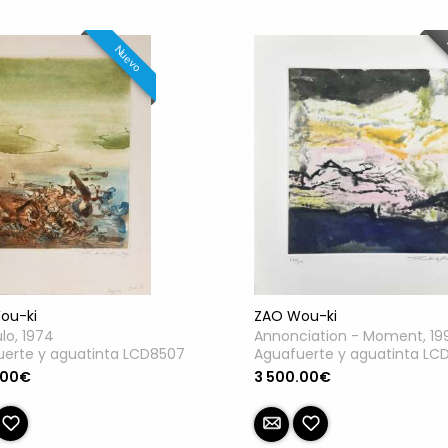
Nuevo
ou-ki
ZAO Wou-ki
ulo, 1974
Annonciation - Moment, 19
uerte y aguatinta LCD8507
Aguafuerte y aguatinta LC
.00€
3 500.00€