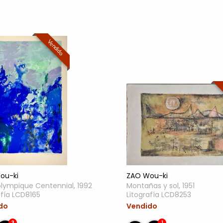
Vendido
ZAO Wou-ki
ou-ki
Montañas y sol, 1951
olympique Centennial, 1992
Litografía LCD8253
afía LCD8165
Vendido
do
1
3