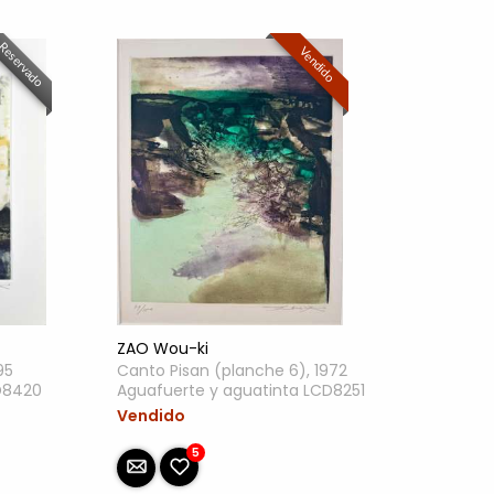
Reservado
Vendido
ZAO Wou-ki
95
Canto Pisan (planche 6), 1972
D8420
Aguafuerte y aguatinta LCD8251
Vendido
5