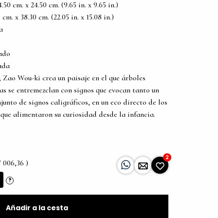
0 cm. x 24.50 cm. (9.65 in. x 9.65 in.)
m. x 38.30 cm. (22.05 in. x 15.08 in.)
a
tado
ada
o, Zao Wou-ki crea un paisaje en el que árboles
as se entremezclan con signos que evocan tanto un
unto de signos caligráficos, en un eco directo de los
que alimentaron su curiosidad desde la infancia.
2
7 006,36 )
?
Añadir a la cesta