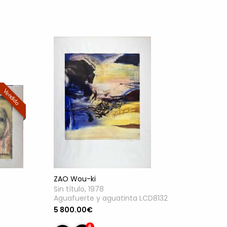
Vendido
ZAO Wou-ki
Sin título, 1978
Aguafuerte y aguatinta LCD8132
5 800.00€
6