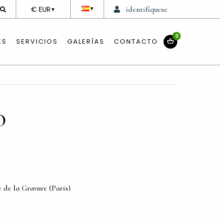
DEVISE
€ EUR
identifíquese
▼
▼
0
ES
SERVICIOS
GALERÍAS
CONTACTO
O
e de la Gravure (Paris)