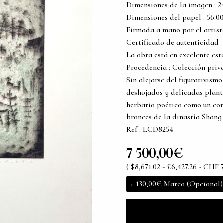
Dimensiones de la imagen : 24.5
Dimensiones del papel : 56.00 c
Firmada a mano por el artist
Certificado de autenticidad
La obra está en excelente es
Procedencia : Colección priv
Sin alejarse del figurativism
deshojados y delicadas plant
herbario poético como un conj
bronces de la dinastía Shang 
Ref : LCD8254
7 500,00€
( $8,671.02 - £6,427.26 - CHF 
+
130,00€
Marco (Opcional)