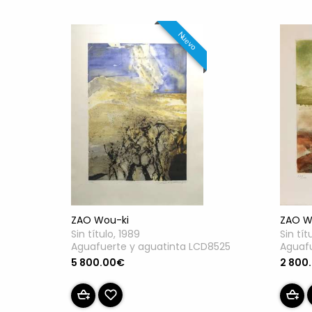
Nuevo
ZAO Wou-ki
ZAO W
Sin título, 1989
Sin tít
Aguafuerte y aguatinta LCD8525
Aguaf
5 800.00€
2 800