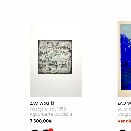
ZAO W
ZAO Wou-ki
Suite 
Paisaje al sol, 1950
Litogr
Aguafuerte LCD8254
Vendi
7 500.00€
2