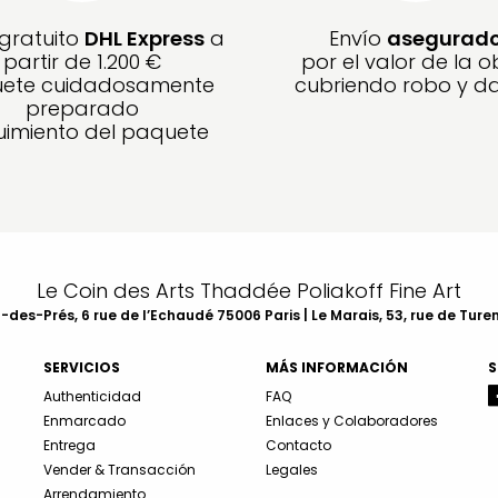
 gratuito
DHL Express
a
Envío
asegurad
partir de 1.200 €
por el valor de la o
ete cuidadosamente
cubriendo robo y d
preparado
imiento del paquete
Le Coin des Arts Thaddée Poliakoff Fine Art
des-Prés, 6 rue de l’Echaudé 75006 Paris | Le Marais, 53, rue de Ture
SERVICIOS
MÁS INFORMACIÓN
S
Authenticidad
FAQ
Enmarcado
Enlaces y Colaboradores
Entrega
Contacto
Vender & Transacción
Legales
Arrendamiento