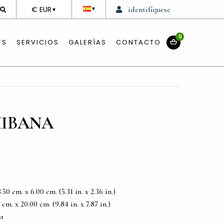
DEVISE
€ EUR
identifíquese
▼
▼
0
ES
SERVICIOS
GALERÍAS
CONTACTO
HIBANA
0 cm. x 6.00 cm. (5.31 in. x 2.36 in.)
m. x 20.00 cm. (9.84 in. x 7.87 in.)
a