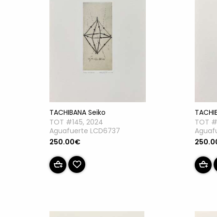
TACHIBANA Seiko
TACHI
TOT #145, 2024
TOT #
Aguafuerte LCD6737
Aguaf
250.00€
250.0