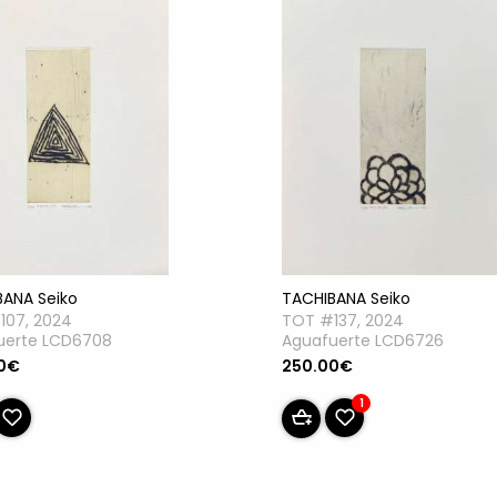
BANA Seiko
TACHIBANA Seiko
107, 2024
TOT #137, 2024
uerte LCD6708
Aguafuerte LCD6726
0€
250.00€
1