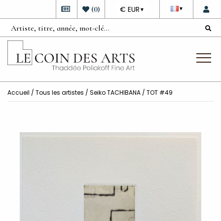
DEVISE
(
0
)
€ EUR
▼
▼
Accueil
/
Tous les artistes
/
Seiko TACHIBANA
/ TOT #49