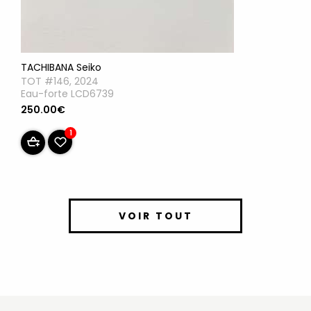
TACHIBANA Seiko
TOT #146, 2024
Eau-forte LCD6739
250.00€
1
VOIR TOUT