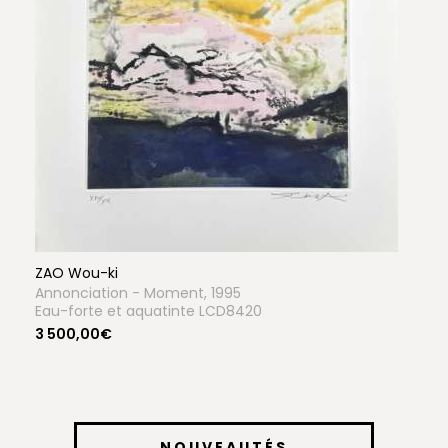
ZAO Wou-ki
Annonciation - Moment, 1995
Eau-forte et aquatinte LCD8420
3 500,00€
NOUVEAUTÉS