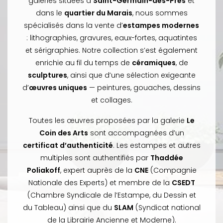
galeries situées à
Saint-Germain-des-Prés
et
dans le
quartier du Marais
, nous sommes
spécialisés dans la vente d’
estampes modernes
: lithographies, gravures, eaux-fortes, aquatintes
et sérigraphies. Notre collection s’est également
enrichie au fil du temps de
céramiques
, de
sculptures
, ainsi que d’une sélection exigeante
d’
œuvres uniques
— peintures, gouaches, dessins
et collages.
Toutes les œuvres proposées par la galerie
Le
Coin des Arts
sont accompagnées d’un
certificat d’authenticité
. Les estampes et autres
multiples sont authentifiés par
Thaddée
Poliakoff
, expert auprès de la
CNE
(Compagnie
Nationale des Experts) et membre de la
CSEDT
(Chambre Syndicale de l’Estampe, du Dessin et
du Tableau) ainsi que du
SLAM
(Syndicat national
de la Librairie Ancienne et Moderne).