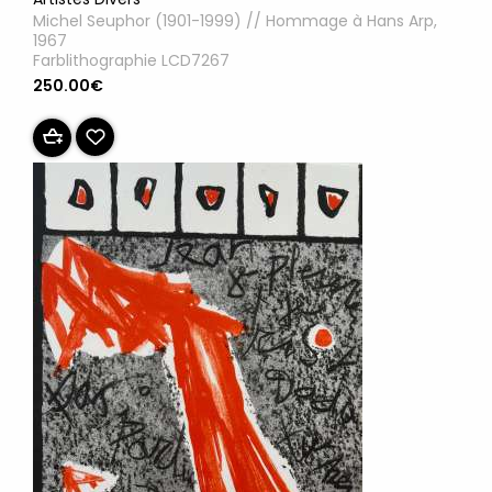
Michel Seuphor (1901-1999) // Hommage à Hans Arp,
1967
Farblithographie LCD7267
250.00€