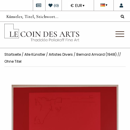
DEVISE
(
0
)
€ EUR
▼
▼
Startseite
/
Alle Künstler
/
Artistes Divers
/ Bernard Amiard (1948) //
Ohne Titel