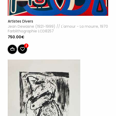
Artistes Divers
Jean Dewasne (1921-1999) // L'amour - La mourre, 1970
Farblithographie LCD8257
750.00€
2