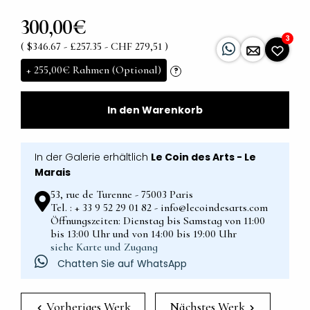
300,00€
3
( $346.67 - £257.35 - CHF 279,51 )
+
255,00€
Rahmen (Optional)
?
In den Warenkorb
In der Galerie erhältlich
Le Coin des Arts - Le
Marais
53, rue de Turenne - 75003 Paris
Tel. : + 33 9 52 29 01 82 - info@lecoindesarts.com
Öffnungszeiten: Dienstag bis Samstag von 11:00
bis 13:00 Uhr und von 14:00 bis 19:00 Uhr
siehe Karte und Zugang
Chatten Sie auf WhatsApp
Vorheriges Werk
Nächstes Werk