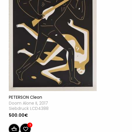
PETERSON Cleon
Doom Alone II, 2017
Siebdruck LCD4388
500.00€
1