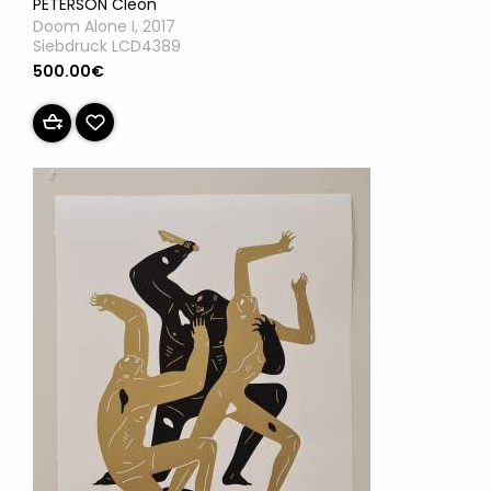
PETERSON Cleon
Doom Alone I, 2017
Siebdruck LCD4389
500.00€