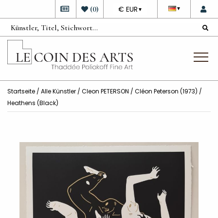
DEVISE
(
0
)
€ EUR
▼
▼
Startseite
/
Alle Künstler
/
Cleon PETERSON
/ Cléon Peterson (1973) /
Heathens (Black)