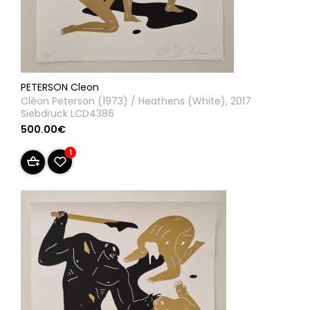
PETERSON Cleon
Cléon Peterson (1973) / Heathens (White), 2017
Siebdruck LCD4386
500.00€
1