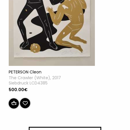
PETERSON Cleon
The Crawler (White), 2017
Siebdruck LCD4385
500.00€