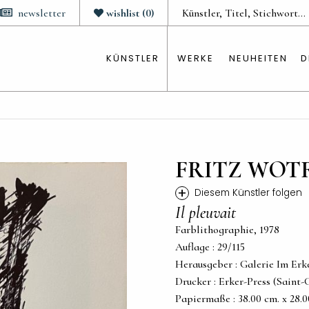
newsletter
wishlist
(
0
)
KÜNSTLER
WERKE
NEUHEITEN
D
FRITZ WOT
+
Diesem Künstler folgen
Il pleuvait
Farblithographie, 1978
Auflage : 29/115
Herausgeber : Galerie Im Erk
Drucker : Erker-Press (Saint-
Papiermaße : 38.00 cm. x 28.00 