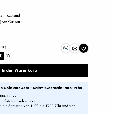
etem Zustand
 Jean Cassou
10 )
l)
?
In den Warenkorb
Le Coin des Arts - Saint-Germain-des-Prés
5006 Paris
2 - info@lecoindesarts.com
 bis Samstag von 11.00 bis 13.00 Uhr und von