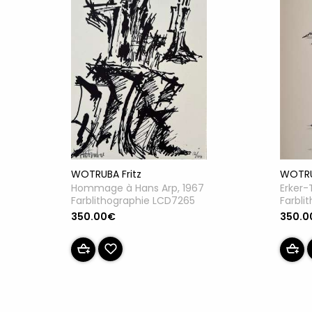
WOTRU
WOTRUBA Fritz
Erker-
Hommage à Hans Arp, 1967
Farbli
Farblithographie LCD7265
350.0
350.00€