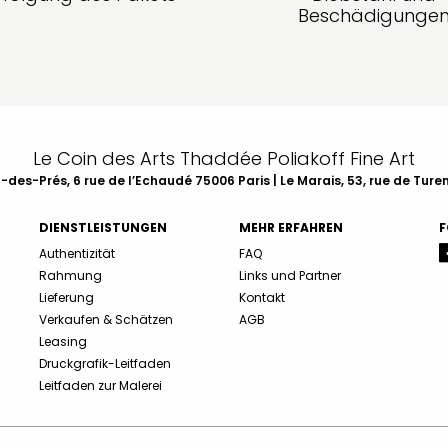
Beschädigunge
Le Coin des Arts Thaddée Poliakoff Fine Art
des-Prés, 6 rue de l’Echaudé 75006 Paris | Le Marais, 53, rue de Ture
DIENSTLEISTUNGEN
MEHR ERFAHREN
F
Authentizität
FAQ
Rahmung
Links und Partner
Lieferung
Kontakt
Verkaufen & Schätzen
AGB
Leasing
Druckgrafik-Leitfaden
Leitfaden zur Malerei