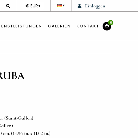
DEVISE
€ EUR
Einloggen
▼
▼
0
IENSTLEISTUNGEN
GALERIEN
KONTAKT
RUBA
er (Saint-Gallen)
Gallen)
cm. (14.96 in. x 11.02 in.)