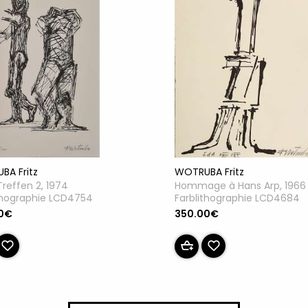
BA Fritz
WOTRUBA Fritz
Treffen 2, 1974
Hommage à Hans Arp, 1966
thographie LCD4754
Farblithographie LCD4684
0€
350.00€