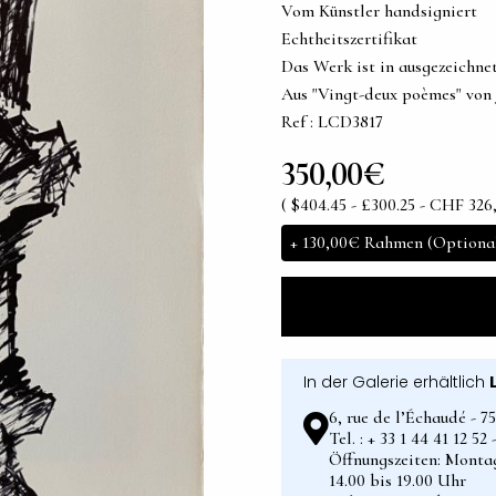
Vom Künstler handsigniert
Echtheitszertifikat
Das Werk ist in ausgezeichn
Aus "Vingt-deux poèmes" von
Ref : LCD3817
350,00€
( $404.45 - £300.25 - CHF 326,
+
130,00€
Rahmen (Optiona
In der Galerie erhältlich
6, rue de l’Échaudé - 7
Tel. : + 33 1 44 41 12 5
Öffnungszeiten: Montag
14.00 bis 19.00 Uhr