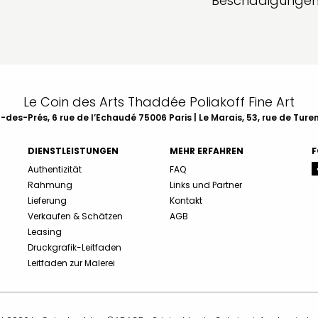
Beschädigunge
Le Coin des Arts Thaddée Poliakoff Fine Art
des-Prés, 6 rue de l’Echaudé 75006 Paris | Le Marais, 53, rue de Ture
DIENSTLEISTUNGEN
MEHR ERFAHREN
F
Authentizität
FAQ
Rahmung
Links und Partner
Lieferung
Kontakt
Verkaufen & Schätzen
AGB
Leasing
Druckgrafik-Leitfaden
Leitfaden zur Malerei