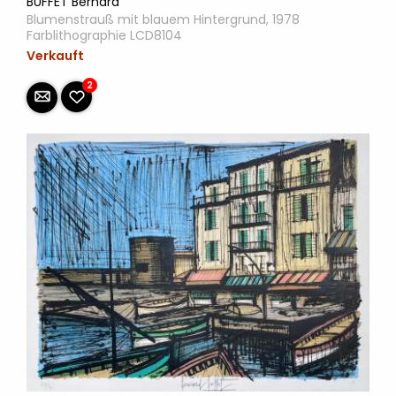
BUFFET Bernard
Blumenstrauß mit blauem Hintergrund, 1978
Farblithographie LCD8104
Verkauft
2