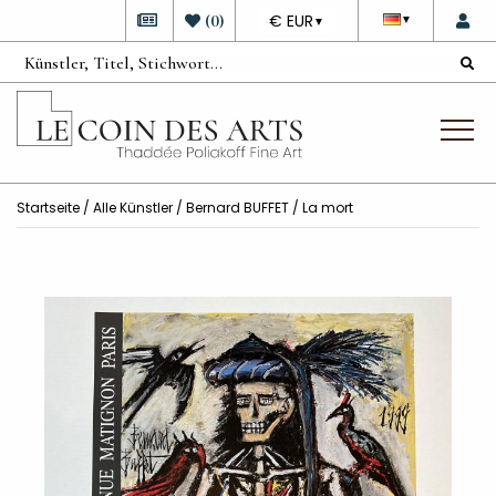
DEVISE
(
0
)
€ EUR
▼
▼
Startseite
/
Alle Künstler
/
Bernard BUFFET
/ La mort