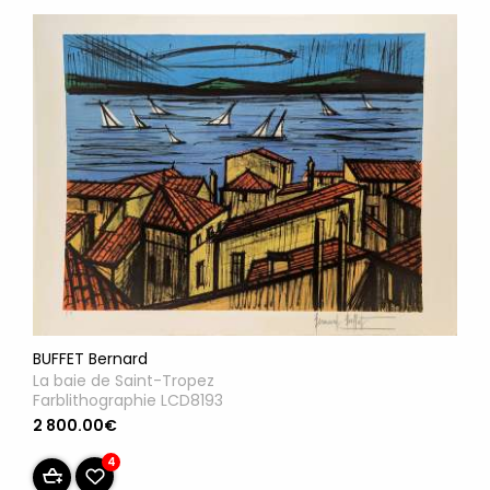
BUFFET Bernard
La baie de Saint-Tropez
Farblithographie LCD8193
2 800.00€
4