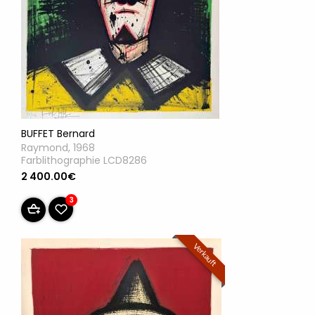
BUFFET Bernard
Raymond, 1968
Farblithographie LCD8286
2 400.00€
3
Verkauft