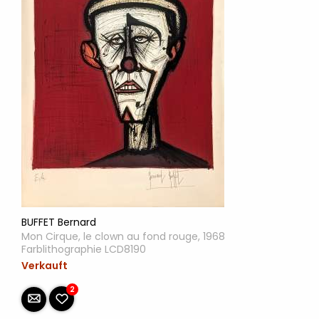
BUFFET Bernard
Mon Cirque, le clown au fond rouge, 1968
Farblithographie LCD8190
Verkauft
2