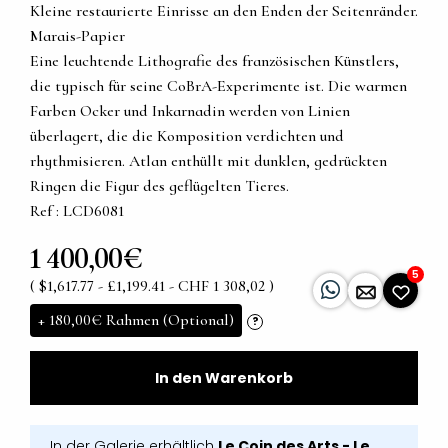
Kleine restaurierte Einrisse an den Enden der Seitenränder.
Marais-Papier
Eine leuchtende Lithografie des französischen Künstlers,
die typisch für seine CoBrA-Experimente ist. Die warmen
Farben Ocker und Inkarnadin werden von Linien
überlagert, die die Komposition verdichten und
rhythmisieren. Atlan enthüllt mit dunklen, gedrückten
Ringen die Figur des geflügelten Tieres.
Ref : LCD6081
1 400,00€
5
( $1,617.77 - £1,199.41 - CHF 1 308,02 )
+
180,00€
Rahmen (Optional)
?
In den Warenkorb
In der Galerie erhältlich
Le Coin des Arts - Le