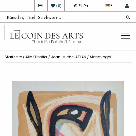
DEVISE
(
0
)
€ EUR
▼
▼
Startseite
/
Alle Künstler
/
Jean-Michel ATLAN
/ Mondvogel