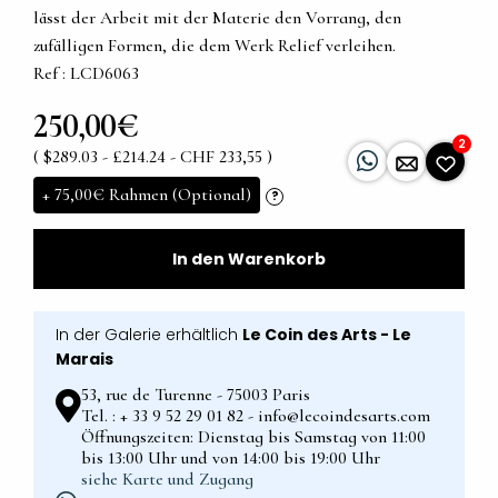
lässt der Arbeit mit der Materie den Vorrang, den
zufälligen Formen, die dem Werk Relief verleihen.
Ref : LCD6063
250,00€
2
( $289.03 - £214.24 - CHF 233,55 )
+
75,00€
Rahmen (Optional)
?
In den Warenkorb
In der Galerie erhältlich
Le Coin des Arts - Le
Marais
53, rue de Turenne - 75003 Paris
Tel. : + 33 9 52 29 01 82 - info@lecoindesarts.com
Öffnungszeiten: Dienstag bis Samstag von 11:00
bis 13:00 Uhr und von 14:00 bis 19:00 Uhr
siehe Karte und Zugang