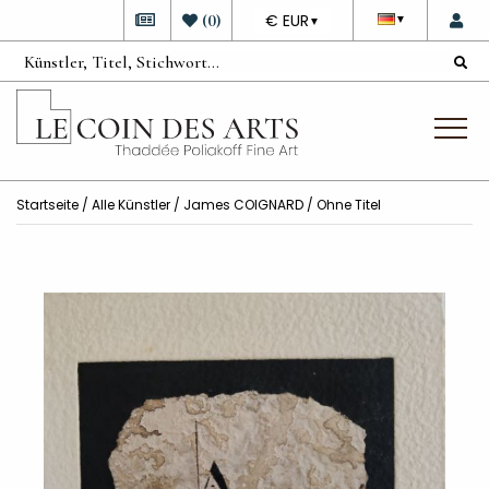
DEVISE
(
0
)
€ EUR
▼
▼
Startseite
/
Alle Künstler
/
James COIGNARD
/ Ohne Titel