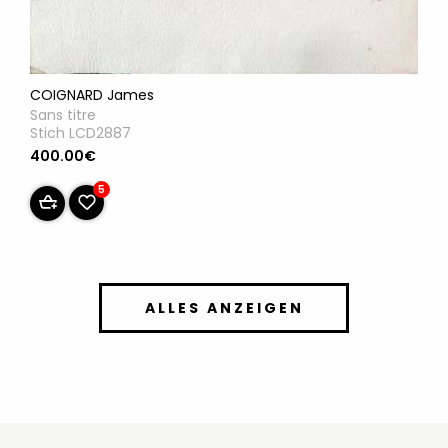
COIGNARD James
Sans titre
Stich LCD2887
400.00€
5
ALLES ANZEIGEN