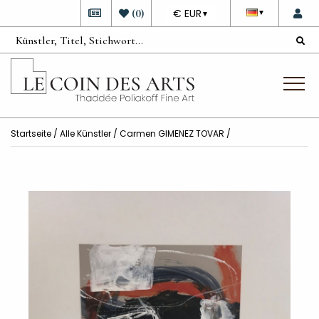
DEVISE
(
0
)
€ EUR
▼
▼
Startseite
/
Alle Künstler
/
Carmen GIMENEZ TOVAR
/