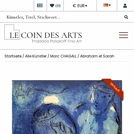
DEVISE
(
0
)
€ EUR
▼
▼
Startseite
/
Alle Künstler
/
Marc CHAGALL
/ Abraham et Sarah
Verkauft