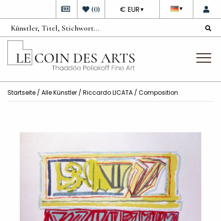
DEVISE
(
0
)
€ EUR
▼
▼
Startseite
/
Alle Künstler
/
Riccardo LICATA
/ Composition