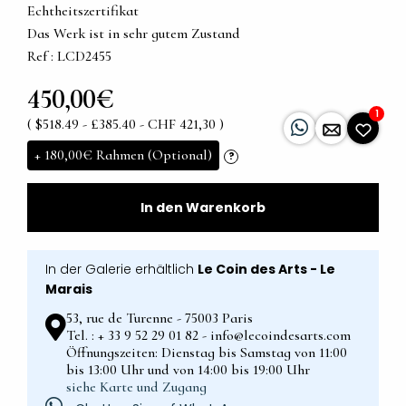
Echtheitszertifikat
Das Werk ist in sehr gutem Zustand
Ref : LCD2455
450,00€
1
( $518.49 - £385.40 - CHF 421,30 )
+
180,00€
Rahmen (Optional)
?
In den Warenkorb
In der Galerie erhältlich
Le Coin des Arts - Le
Marais
53, rue de Turenne - 75003 Paris
Tel. : + 33 9 52 29 01 82 - info@lecoindesarts.com
Öffnungszeiten: Dienstag bis Samstag von 11:00
bis 13:00 Uhr und von 14:00 bis 19:00 Uhr
siehe Karte und Zugang