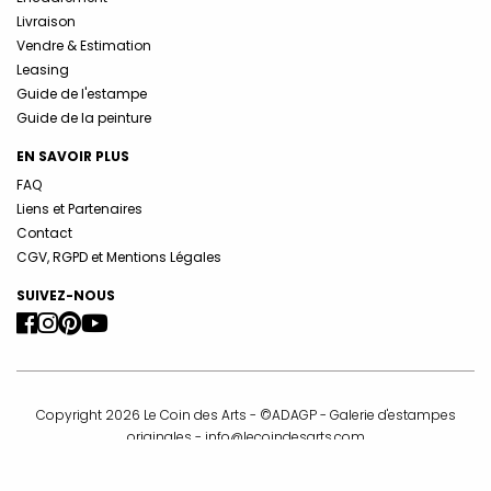
Livraison
Vendre & Estimation
Leasing
Guide de l'estampe
Guide de la peinture
EN SAVOIR PLUS
FAQ
Liens et Partenaires
Contact
CGV, RGPD et Mentions Légales
SUIVEZ-NOUS
Copyright 2026 Le Coin des Arts - ©ADAGP - Galerie d'estampes
originales -
info@lecoindesarts.com
La galerie Le Coin des Arts est membre de la Compagnie Nationale
des Experts et membre de la Chambre Syndicale de l’Estampe, du