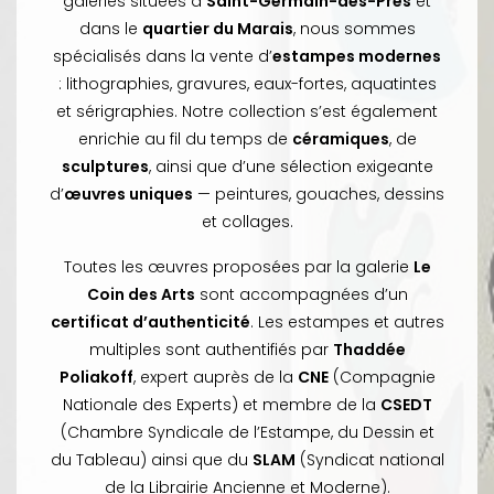
galeries situées à
Saint-Germain-des-Prés
et
dans le
quartier du Marais
, nous sommes
spécialisés dans la vente d’
estampes modernes
: lithographies, gravures, eaux-fortes, aquatintes
et sérigraphies. Notre collection s’est également
enrichie au fil du temps de
céramiques
, de
sculptures
, ainsi que d’une sélection exigeante
d’
œuvres uniques
— peintures, gouaches, dessins
et collages.
Toutes les œuvres proposées par la galerie
Le
Coin des Arts
sont accompagnées d’un
certificat d’authenticité
. Les estampes et autres
multiples sont authentifiés par
Thaddée
Poliakoff
, expert auprès de la
CNE
(Compagnie
Nationale des Experts) et membre de la
CSEDT
(Chambre Syndicale de l’Estampe, du Dessin et
du Tableau) ainsi que du
SLAM
(Syndicat national
de la Librairie Ancienne et Moderne).