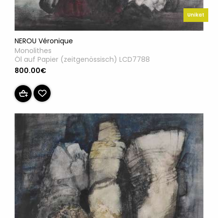
Unikat
NEROU Véronique
Monolithes
Öl auf Papier (zeitgenössisch) LCD7788
800.00€