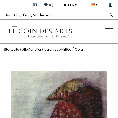
DEVISE
(
0
)
€ EUR
▼
▼
Startseite
/
Alle Künstler
/
Véronique NEROU
/ Corail