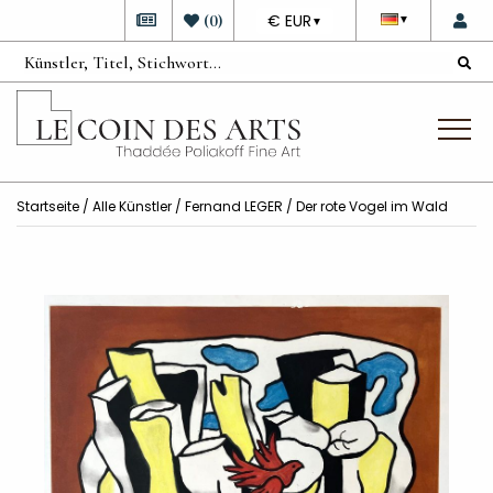
DEVISE
(
0
)
€ EUR
▼
▼
Startseite
/
Alle Künstler
/
Fernand LEGER
/ Der rote Vogel im Wald