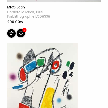
MIRO Joan
Derrière le Miroir, 1965
Farblithographie LCD8338
200.00€
3