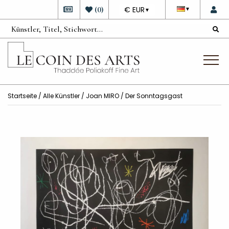
DEVISE
(
0
)
€ EUR
▼
▼
Startseite
/
Alle Künstler
/
Joan MIRO
/ Der Sonntagsgast