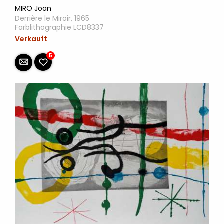
MIRO Joan
Derrière le Miroir, 1965
Farblithographie LCD8337
Verkauft
5