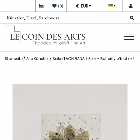
DEVISE
(
0
)
€ EUR
▼
▼
Startseite
/
Alle Künstler
/
Seiko TACHIBANA
/ Fern - Butterfly effect e-1