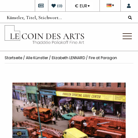
DEVISE
(
0
)
€ EUR
▼
▼
Startseite
/
Alle Künstler
/
Elizabeth LENNARD
/ Fire at Paragon