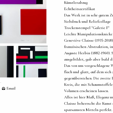
Künstlerabzug
Echtheitszertifikat
Das Werk ist in sehr gutem Z
Siebdruck und Reliefcollage
Trockenstempel "Galerie F"
Leichte Manipulationsknicke
Geneviève Claisse (1935-2018
französischen Abstraktion, i
Auguste Herbin (1882-1960). S
ausgebildet, gab aber bald d
Das von uns vorgeschlagene W
flach und glatt, auf dem sich
gegenüberstehen. Die zweite
Kreis, die mit Schaumstoffele
Email
Volumen erscheinen lassen.
Alles ist hier Maß, Eleganz u
Claisse beherrscht die Kunst
sparsamsten Mitteln perfekt.