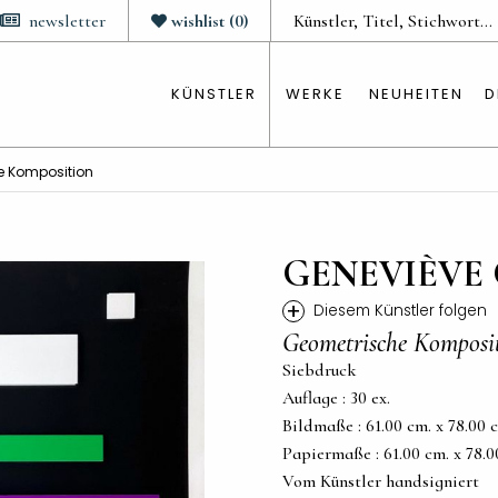
newsletter
wishlist
(
0
)
KÜNSTLER
WERKE
NEUHEITEN
D
e Komposition
GENEVIÈVE 
+
Diesem Künstler folgen
Geometrische Komposi
Siebdruck
Auflage : 30 ex.
Bildmaße : 61.00 cm. x 78.00 cm
Papiermaße : 61.00 cm. x 78.00 
Vom Künstler handsigniert