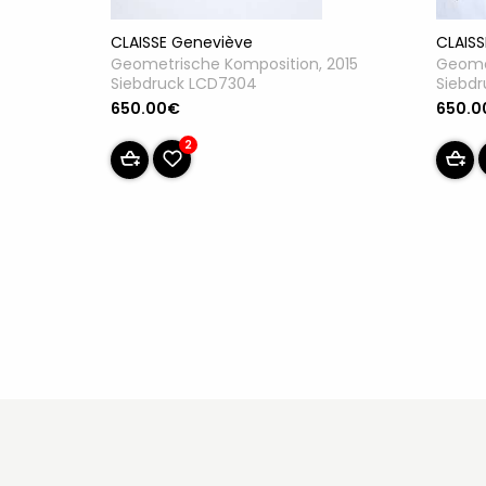
CLAIS
CLAISSE Geneviève
Geome
Geometrische Komposition, 2015
Siebd
Siebdruck LCD7304
650.0
650.00€
2