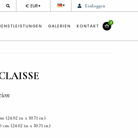
DEVISE
€ EUR
Einloggen
▼
▼
0
IENSTLEISTUNGEN
GALERIEN
KONTAKT
CLAISSE
tion
. (24.02 in. x 30.71 in.)
cm. (24.02 in. x 30.71 in.)