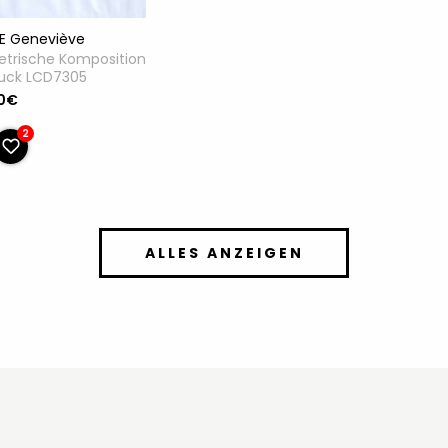
SE Geneviève
trische Komposition
ruck LCD7305
0€
2
ALLES ANZEIGEN