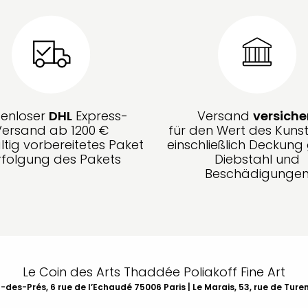
tenloser
DHL
Express-
Versand
versiche
Versand ab 1200 €
für den Wert des Kunst
ltig vorbereitetes Paket
einschließlich Deckun
rfolgung des Pakets
Diebstahl und
Beschädigunge
Le Coin des Arts Thaddée Poliakoff Fine Art
des-Prés, 6 rue de l’Echaudé 75006 Paris | Le Marais, 53, rue de Ture