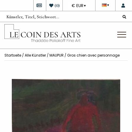
DEVISE
(
0
)
€ EUR
▼
▼
Startseite
/
Alle Künstler
/
MAUPUR
/ Gros chien avec personnage