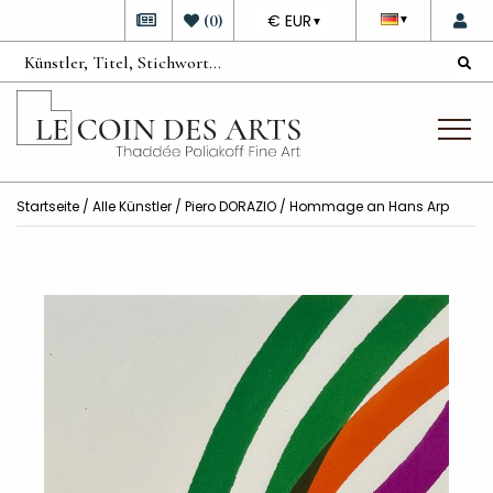
DEVISE
(
0
)
€ EUR
▼
▼
Startseite
/
Alle Künstler
/
Piero DORAZIO
/ Hommage an Hans Arp