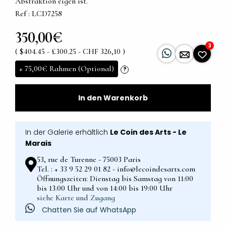
Abstraktion eigen ist.
Ref : LCD7258
350,00€
3
( $404.45 - £300.25 - CHF 326,10 )
+
75,00€
Rahmen (Optional)
?
In den Warenkorb
In der Galerie erhältlich
Le Coin des Arts - Le
Marais
53, rue de Turenne - 75003 Paris
Tel. : + 33 9 52 29 01 82 - info@lecoindesarts.com
Öffnungszeiten: Dienstag bis Samstag von 11:00
bis 13:00 Uhr und von 14:00 bis 19:00 Uhr
siehe Karte und Zugang
Chatten Sie auf WhatsApp