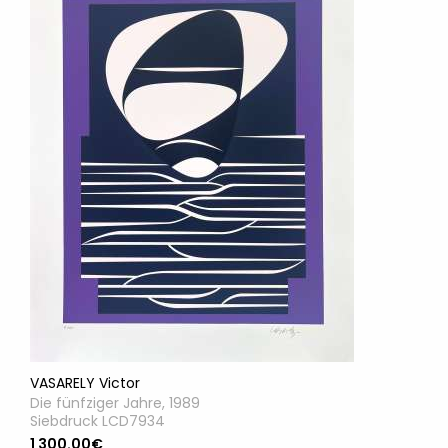
VASARELY Victor
Die fünfziger Jahre, 1989
Siebdruck LCD7934
1 300.00€