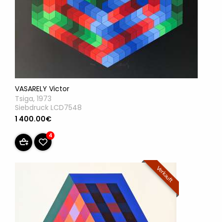
VASARELY Victor
Tsiga, 1973
Siebdruck LCD7548
1 400.00€
4
Verkauft