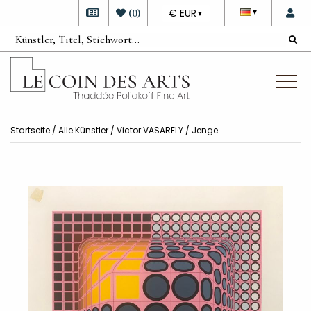
DEVISE
(
0
)
€ EUR
▼
▼
Startseite
/
Alle Künstler
/
Victor VASARELY
/ Jenge