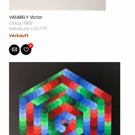
VASARELY Victor
Oslop, 1989
Siebdruck LCD7711
Verkauft
9