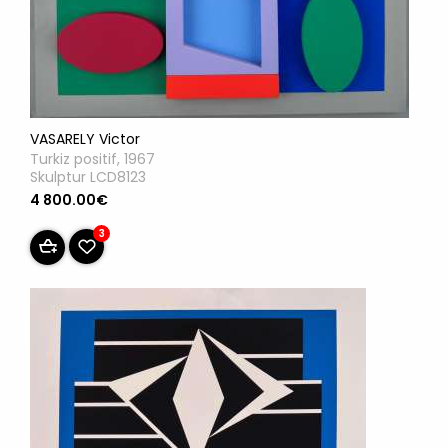
VASARELY Victor
Turkiz positif, 1967
Skulptur LCD8123
4 800.00€
3