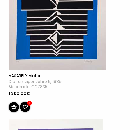
VASARELY Victor
Die fünfziger Jahre 5, 1989
Siebdruck LCD7835
1 300.00€
1