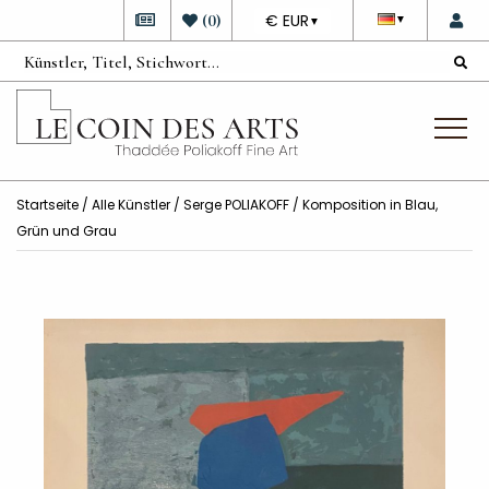
DEVISE
(
0
)
€ EUR
▼
▼
Startseite
/
Alle Künstler
/
Serge POLIAKOFF
/ Komposition in Blau,
Grün und Grau