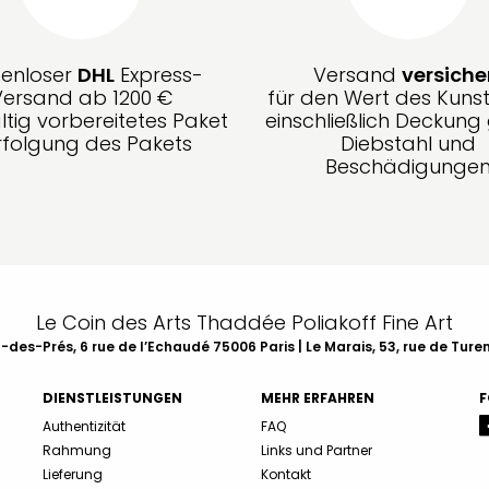
tenloser
DHL
Express-
Versand
versiche
Versand ab 1200 €
für den Wert des Kunst
ltig vorbereitetes Paket
einschließlich Deckun
rfolgung des Pakets
Diebstahl und
Beschädigunge
Le Coin des Arts Thaddée Poliakoff Fine Art
des-Prés, 6 rue de l’Echaudé 75006 Paris | Le Marais, 53, rue de Ture
DIENSTLEISTUNGEN
MEHR ERFAHREN
F
Authentizität
FAQ
Rahmung
Links und Partner
Lieferung
Kontakt