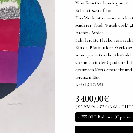
Vom Künstler handsigniert
Echtheitszertifikat
Das Werk ist in ausgezeichn
Anderer Titel: "Patchwork",„D
Arches-Papier
Sehr leichte Flecken am rech
Ein großformatiges Werk des 
seine geometrische Abstrakti
Gesamtheit der Quadrate bilde
gesamten Kreis erstreckt und
Grenzen löst.
Ref : LCD7693
3 400,00€
( $3,928.91 - £2,916.68 - CHF 3
+
255,00€
Rahmen (Optiona