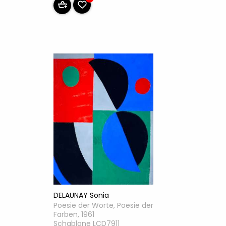
DELAUNAY Sonia
Poesie der Worte, Poesie der
Farben, 1961
Schablone LCD7911