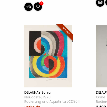
4
Verkauft
DELAUNAY Sonia
DELAU
Plougastel, 1970
Ohne T
Radierung und Aquatinta LCD8011
Radie
Verkauft
2 400