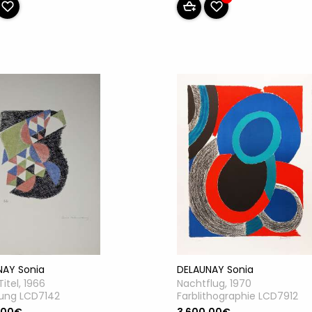
DELAUNAY Sonia
NAY Sonia
Nachtflug, 1970
itel, 1966
Farblithographie LCD7912
rung LCD7142
3 600.00€
.00€