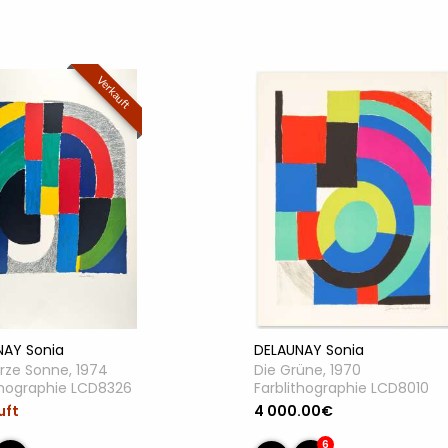
Verkauft
NAY Sonia
DELAUNAY Sonia
rze Sonne, 1974
Die Grüne, 1970
thographie LCD8326
Farblithographie LCD8010
uft
4 000.00€
6