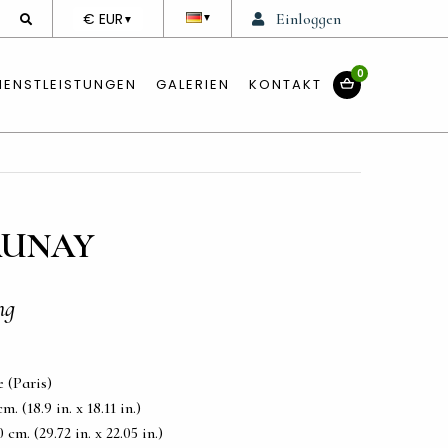
DEVISE
€ EUR
Einloggen
▼
▼
0
IENSTLEISTUNGEN
GALERIEN
KONTAKT
AUNAY
ng
 (Paris)
. (18.9 in. x 18.11 in.)
cm. (29.72 in. x 22.05 in.)