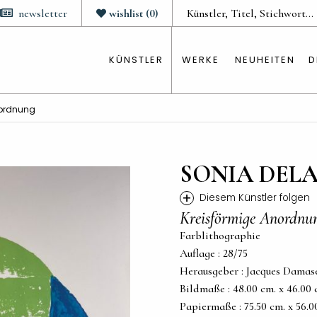
newsletter
wishlist
(
0
)
KÜNSTLER
WERKE
NEUHEITEN
D
nordnung
SONIA DEL
+
Diesem Künstler folgen
Kreisförmige Anordnu
Farblithographie
Auflage : 28/75
Herausgeber : Jacques Damase
Bildmaße : 48.00 cm. x 46.00 cm
Papiermaße : 75.50 cm. x 56.00 