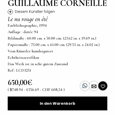
GUILLAUME CORNEILLE
+
Diesem Künstler folgen
Le nu rouge en été
Farblithographie, 1994
Auflage : datée 94
Bildmaße : 60.00 cm. x 50.00 cm. (23.62 in. x 19.69 in.)
Papiermaße : 75.00 cm. x 61.00 cm. (29.53 in. x 24.02 in.)
Vom Künstler handsigniert
Echtheitszertifikat
Das Werk ist in sehr gutem Zustand
Ref : LCD3251
650,00€
( $748.94 - £556.69 - CHF 608,54 )
In den Warenkorb