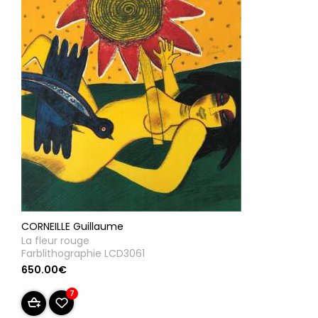
CORNEILLE Guillaume
La fleur rouge
Farblithographie LCD3061
650.00€
7