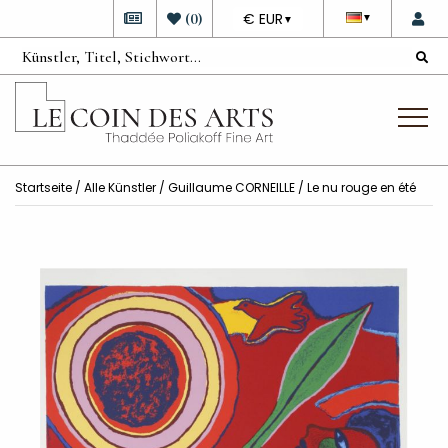
DEVISE
(
0
)
€ EUR
▼
▼
Startseite
/
Alle Künstler
/
Guillaume CORNEILLE
/ Le nu rouge en été