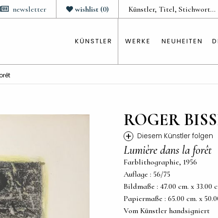
newsletter
wishlist
(
0
)
KÜNSTLER
WERKE
NEUHEITEN
D
orêt
ROGER BISS
+
Diesem Künstler folgen
Lumière dans la forêt
Farblithographie, 1956
Auflage : 56/75
Bildmaße : 47.00 cm. x 33.00 cm.
Papiermaße : 65.00 cm. x 50.00 
Vom Künstler handsigniert