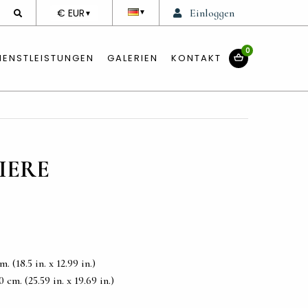
DEVISE
€ EUR
Einloggen
▼
▼
0
IENSTLEISTUNGEN
GALERIEN
KONTAKT
IERE
 (18.5 in. x 12.99 in.)
cm. (25.59 in. x 19.69 in.)