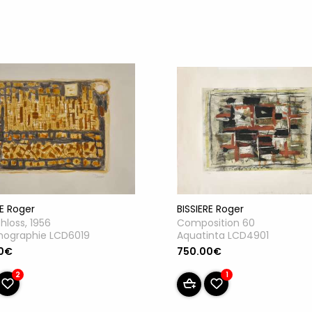
RE Roger
BISSIERE Roger
hloss, 1956
Composition 60
thographie LCD6019
Aquatinta LCD4901
0€
750.00€
2
1