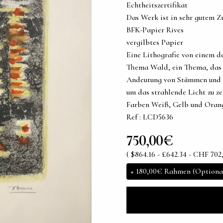
Echtheitszertifikat
Das Werk ist in sehr gutem Z
BFK-Papier Rives
vergilbtes Papier
Eine Lithografie von einem d
Thema Wald, ein Thema, das 
Andeutung von Stämmen und B
um das strahlende Licht zu ze
Farben Weiß, Gelb und Orang
Ref : LCD5636
750,00€
( $864.16 - £642.34 - CHF 702,
+
180,00€
Rahmen (Optiona