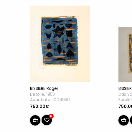
BISSIE
BISSIERE Roger
Das Sc
L’étoile, 1953
Farbli
Aquatinta LCD6930
750.0
750.00€
6