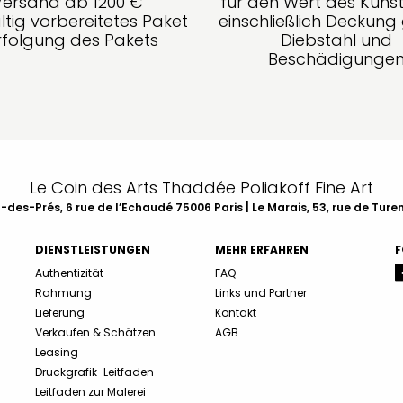
Versand ab 1200 €
für den Wert des Kunst
ltig vorbereitetes Paket
einschließlich Deckun
rfolgung des Pakets
Diebstahl und
Beschädigunge
Le Coin des Arts Thaddée Poliakoff Fine Art
des-Prés, 6 rue de l’Echaudé 75006 Paris | Le Marais, 53, rue de Ture
DIENSTLEISTUNGEN
MEHR ERFAHREN
F
Authentizität
FAQ
Rahmung
Links und Partner
Lieferung
Kontakt
Verkaufen & Schätzen
AGB
Leasing
Druckgrafik-Leitfaden
Leitfaden zur Malerei