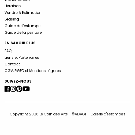
Livraison
Vendre & Estimation
Leasing
Guide de l'estampe
Guide de la peinture
EN SAVOIR PLUS
FAQ
Liens et Partenaires
Contact
CGV, RGPD et Mentions Légales
SUIVEZ-NOUS
Copyright 2026 Le Coin des Arts - ©ADAGP - Galerie d'estampes
originales -
info@lecoindesarts.com
La galerie Le Coin des Arts est membre de la Compagnie Nationale
des Experts et membre de la Chambre Syndicale de l’Estampe, du