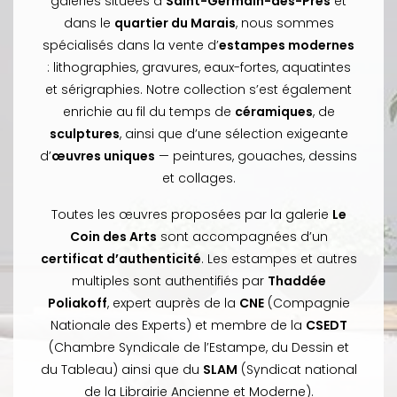
galeries situées à
Saint-Germain-des-Prés
et
dans le
quartier du Marais
, nous sommes
spécialisés dans la vente d’
estampes modernes
: lithographies, gravures, eaux-fortes, aquatintes
et sérigraphies. Notre collection s’est également
enrichie au fil du temps de
céramiques
, de
sculptures
, ainsi que d’une sélection exigeante
d’
œuvres uniques
— peintures, gouaches, dessins
et collages.
Toutes les œuvres proposées par la galerie
Le
Coin des Arts
sont accompagnées d’un
certificat d’authenticité
. Les estampes et autres
multiples sont authentifiés par
Thaddée
Poliakoff
, expert auprès de la
CNE
(Compagnie
Nationale des Experts) et membre de la
CSEDT
(Chambre Syndicale de l’Estampe, du Dessin et
du Tableau) ainsi que du
SLAM
(Syndicat national
de la Librairie Ancienne et Moderne).