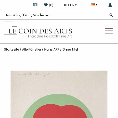
DEVISE
(
0
)
€ EUR
▼
▼
Startseite
/
Alle Künstler
/
Hans ARP
/ Ohne Titel