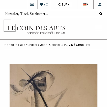
DEVISE
(
0
)
€ EUR
▼
▼
Startseite
/
Alle Künstler
/
Jean-Gabriel CHAUVIN
/ Ohne Titel