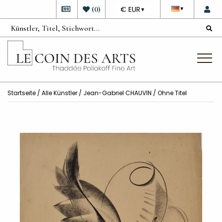
DEVISE
(
0
)
€ EUR
▼
▼
Startseite
/
Alle Künstler
/
Jean-Gabriel CHAUVIN
/ Ohne Titel