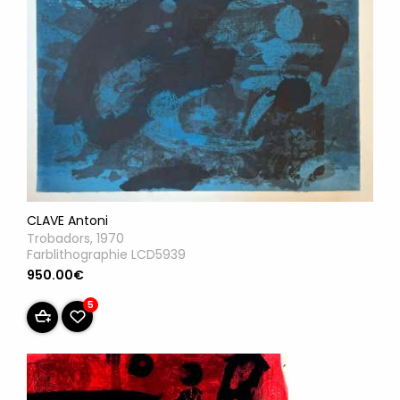
CLAVE Antoni
Trobadors, 1970
Farblithographie LCD5939
950.00€
5