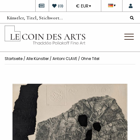
DEVISE
(
0
)
€ EUR
▼
▼
Startseite
/
Alle Künstler
/
Antoni CLAVE
/ Ohne Titel