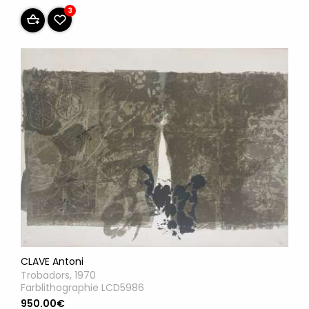
3
CLAVE Antoni
Trobadors, 1970
Farblithographie LCD5986
950.00€